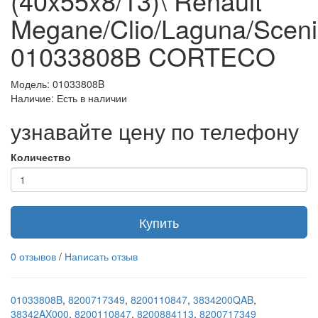
(40x55x8/13)\ Renault
Megane/Clio/Laguna/Sceni
01033808B CORTECO
Модель: 01033808B
Наличие: Есть в наличии
узнавайте цену по телефону
Количество
Купить
0 отзывов
/
Написать отзыв
01033808B
,
8200717349
,
8200110847
,
3834200QAB
,
38342AX000
,
8200110847
,
8200884113
,
8200717349