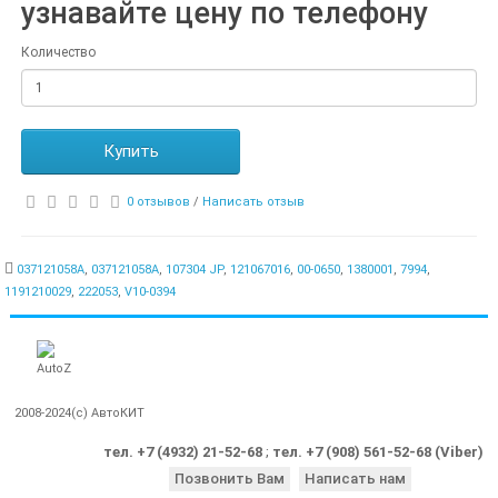
узнавайте цену по телефону
Количество
Купить
0 отзывов
/
Написать отзыв
037121058A
,
037121058A
,
107304 JP
,
121067016
,
00-0650
,
1380001
,
7994
,
1191210029
,
222053
,
V10-0394
2008-2024(c) АвтоКИТ
тел. +7 (4932) 21-52-68
;
тел. +7 (908) 561-52-68 (Viber)
Позвонить Вам
Написать нам