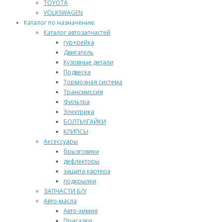
TOYOTA
VOLKSWAGEN
Каталог по назначению
Каталог автозапчастей
гур+рейка
Двигатель
Кузовные детали
Подвеска
Тормозная система
Трансмиссия
Фильтра
Электрика
БОЛТЫ\ГАЙКИ
КЛИПСЫ
Аксессуары
брызговики
дефлекторы
защита картера
подкрылки
ЗАПЧАСТИ Б/У
Авто-масла
Авто-химия
Присадки