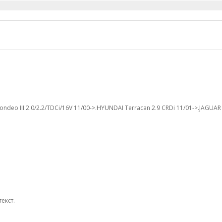
 III 2.0/2.2/TDCi/16V 11/00->.HYUNDAI Terracan 2.9 CRDi 11/01->.JAGUAR X-T
екст.