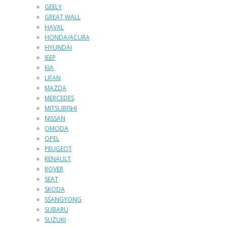
GEELY
GREAT WALL
HAVAL
HONDA/ACURA
HYUNDAI
JEEP
KIA
LIFAN
MAZDA
MERCEDES
MITSUBISHI
NISSAN
OMODA
OPEL
PEUGEOT
RENAULT
ROVER
SEAT
SKODA
SSANGYONG
SUBARU
SUZUKI