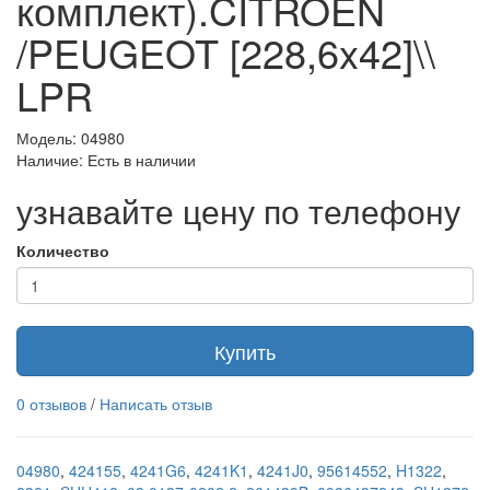
комплект).CITROEN
/PEUGEOT [228,6x42]\\
LPR
Модель: 04980
Наличие: Есть в наличии
узнавайте цену по телефону
Количество
Купить
0 отзывов
/
Написать отзыв
04980
,
424155
,
4241G6
,
4241K1
,
4241J0
,
95614552
,
H1322
,