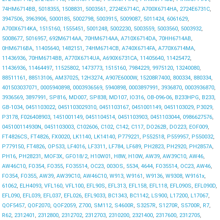
74HM6714BB
,
5018355
,
1508831
,
5003561
,
2724E6714C
,
A700X6714HA
,
2724E6731C
,
3947506
,
3963906
,
5000185
,
5002798
,
5003915
,
5009087
,
5011424
,
6061629
,
A700X6714KA
,
1515160
,
1555451
,
5001248
,
5002230
,
5003559
,
5003560
,
5003932
,
5008677
,
5016957
,
692M6714AA
,
70HM6714AA
,
A710X6714DA
,
70HH6714AB
,
0HM6716BA
,
11405640
,
1482151
,
74HM6714CB
,
A740X6714FA
,
A770X6714MA
,
11436936
,
70HM6714BB
,
A770X6714UA
,
A690X6731CA
,
11405640
,
11425472
,
11436936
,
11464497
,
11525802
,
1473773
,
1515160
,
7984229
,
9975120
,
13240080
,
88511161
,
88513106
,
AM37025
,
12H3274
,
A907E6000W
,
15208R7400
,
800334
,
880334
,
401503037071
,
0005940898
,
0003936569
,
5940898
,
0003897991
,
3936870
,
0003936870
,
3936569
,
3897991
,
SP816
,
MD007
,
SP838
,
MD107
,
IO316
,
OB-096-06
,
B233HPG
,
B233
,
GB-1034
,
0451103022
,
0451103029310
,
0451103167
,
0451001149
,
0451103029
,
P3029
,
P3178
,
F026408903
,
1451001149
,
0451104514
,
0451103903
,
0451103044
,
0986627576
,
045100114930N
,
0451103003
,
C102606
,
C102
,
C142
,
C117
,
DO262B
,
DO223
,
EOF009
,
FT4826CS
,
FT4826
,
FX0020
,
LK1140
,
LK14140
,
P779221
,
P552518
,
P559957
,
P550032
,
P779150
,
FT4826
,
OP533
,
LF4016
,
LF3311
,
LF784
,
LF689
,
PH2823
,
PH2920
,
PH2857A
,
PH16
,
PH28231
,
MOF3X
,
GFO18/2
,
H10W01
,
H8W
,
H10W
,
AW39
,
AW39C10
,
AW46
,
AW46C10
,
FO354
,
FO355
,
FO35514
,
OC23
,
003OS
,
5534
,
4644
,
FO35514
,
OC23
,
AW46
,
FO354
,
FO355
,
AW39
,
AW39C10
,
AW46C10
,
W913
,
W9161
,
W9136
,
W9308
,
W9161x
,
61062
,
ELH4093
,
VFL160
,
VFL100
,
EFL90S
,
EFL313
,
EFL158
,
EFL118
,
EFL090S
,
EFL090D
,
EFL090
,
EFL039
,
EFL037
,
EFL026
,
EFL9033
,
BC1343
,
BC1142
,
LS900
,
L17200
,
L17067
,
QOF5457
,
QOF2070
,
QOF2059
,
Z700
,
SM112
,
S4600R
,
S3257R
,
S1270R
,
S5700R
,
R7
,
R62
,
2312401
,
2312800
,
2312702
,
2312703
,
2310200
,
2321400
,
2317600
,
2312705
,