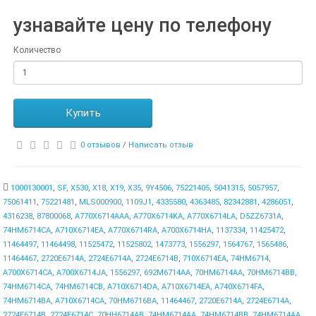
узнавайте цену по телефону
Количество
Купить
0 отзывов
/
Написать отзыв
1000130001
,
SF
,
X530
,
X18
,
X19
,
X35
,
9Y4506
,
75221405
,
5041315
,
5057957
,
75061411
,
75221481
,
MLS000900
,
1109J1
,
4335580
,
4363485
,
82342881
,
4286051
,
4316238
,
87800068
,
A770X6714AAA
,
A770X6714KA
,
A770X6714LA
,
D5ZZ6731A
,
74HM6714CA
,
A710X6714EA
,
A770X6714RA
,
A700X6714HA
,
1137334
,
11425472
,
11464497
,
11464498
,
11525472
,
11525802
,
1473773
,
1556297
,
1564767
,
1565486
,
11464467
,
2720E6714A
,
2724E6714A
,
2724E6714B
,
710X6714EA
,
74HM6714
,
A700X6714CA
,
A700X6714JA
,
1556297
,
692M6714AA
,
70HM6714AA
,
70HM6714BB
,
74HM6714CA
,
74HM6714CB
,
A710X6714DA
,
A710X6714EA
,
A740X6714FA
,
74HM6714BA
,
A710X6714CA
,
70HM6716BA
,
11464467
,
2720E6714A
,
2724E6714A
,
2724E6714B
,
2724E6714C
,
70HH6714AB
,
74HM6714AA
,
74HM6714BB
,
74HM6714AA
,