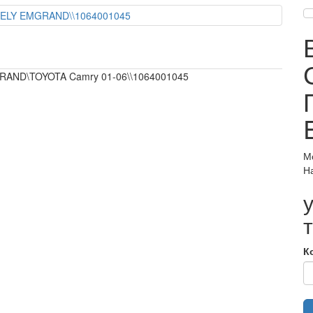
ND\TOYOTA Camry 01-06\\1064001045
М
Н
К