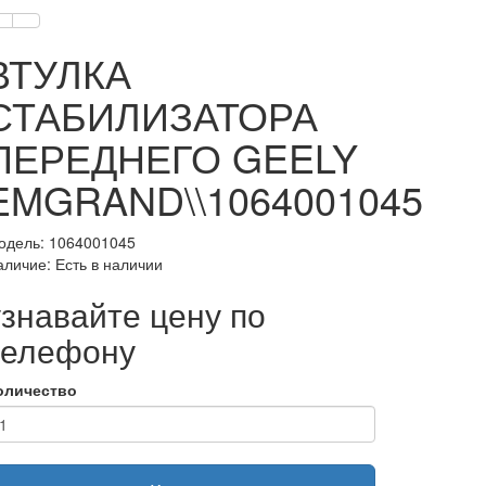
ВТУЛКА
СТАБИЛИЗАТОРА
ПЕРЕДНЕГО GEELY
EMGRAND\\1064001045
одель: 1064001045
аличие: Есть в наличии
узнавайте цену по
телефону
оличество