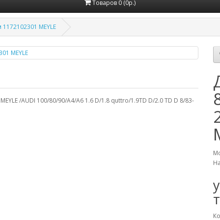
Товаров 0 (0р.)
м 1172102301 MEYLE
YLE /AUDI 100/80/90/A4/A6 1.6 D/1.8 quttro/1.9TD D/2.0 TD D 8/83-
Мо
Н
Ко