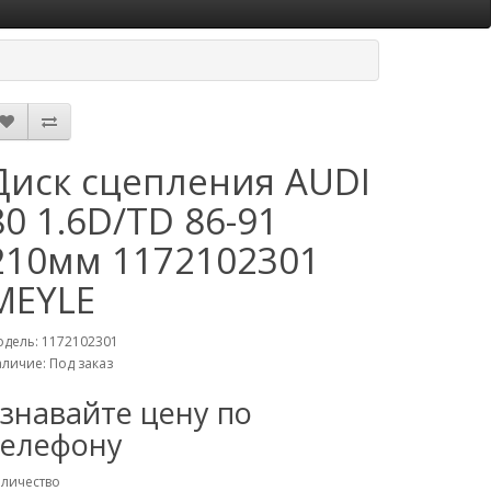
Диск сцепления AUDI
80 1.6D/TD 86-91
210мм 1172102301
MEYLE
дель: 1172102301
аличие:
Под заказ
узнавайте цену по
телефону
личество