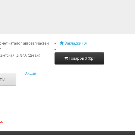
нет каталог автозапчастей
Закладки (0)
"
ентская, д. 84А (2этаж)
Товаров 0 (0р.)
Акция
ТИ
и.