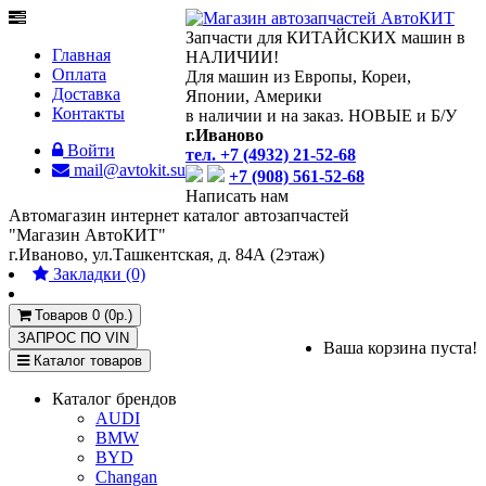
Запчасти для КИТАЙСКИХ машин в
Главная
НАЛИЧИИ!
Оплата
Для машин из Европы, Кореи,
Доставка
Японии, Америки
Контакты
в наличии и на заказ. НОВЫЕ и Б/У
г.Иваново
Войти
тел. +7 (4932) 21-52-68
mail@avtokit.su
+7 (908) 561-52-68
Написать нам
Автомагазин интернет каталог автозапчастей
"Магазин АвтоКИТ"
г.Иваново, ул.Ташкентская, д. 84А (2этаж)
Закладки (0)
Товаров 0 (0р.)
ЗАПРОС ПО
VIN
Ваша корзина пуста!
Каталог товаров
Каталог брендов
AUDI
BMW
BYD
Changan