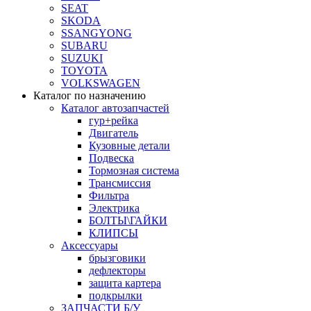
SEAT
SKODA
SSANGYONG
SUBARU
SUZUKI
TOYOTA
VOLKSWAGEN
Каталог по назначению
Каталог автозапчастей
гур+рейка
Двигатель
Кузовные детали
Подвеска
Тормозная система
Трансмиссия
Фильтра
Электрика
БОЛТЫ\ГАЙКИ
КЛИПСЫ
Аксессуары
брызговики
дефлекторы
защита картера
подкрылки
ЗАПЧАСТИ Б/У