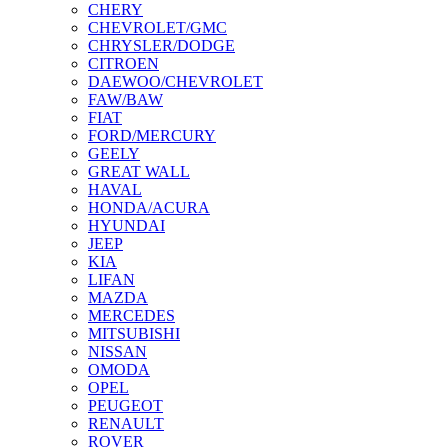
CHERY
CHEVROLET/GMC
CHRYSLER/DODGE
CITROEN
DAEWOO/CHEVROLET
FAW/BAW
FIAT
FORD/MERCURY
GEELY
GREAT WALL
HAVAL
HONDA/ACURA
HYUNDAI
JEEP
KIA
LIFAN
MAZDA
MERCEDES
MITSUBISHI
NISSAN
OMODA
OPEL
PEUGEOT
RENAULT
ROVER