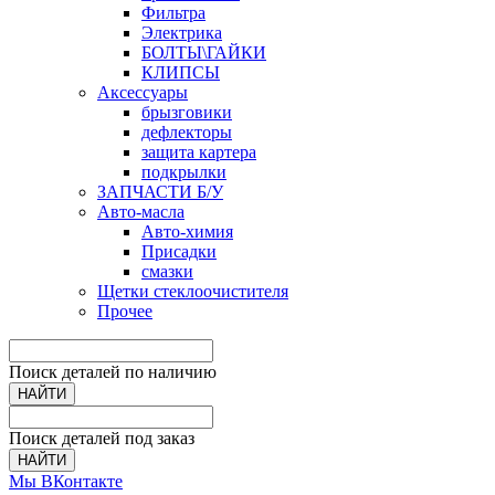
Фильтра
Электрика
БОЛТЫ\ГАЙКИ
КЛИПСЫ
Аксессуары
брызговики
дефлекторы
защита картера
подкрылки
ЗАПЧАСТИ Б/У
Авто-масла
Авто-химия
Присадки
смазки
Щетки стеклоочистителя
Прочее
Поиск деталей по наличию
НАЙТИ
Поиск деталей под заказ
НАЙТИ
Мы ВКонтакте