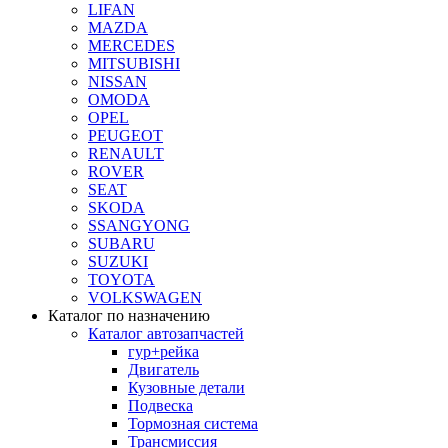
LIFAN
MAZDA
MERCEDES
MITSUBISHI
NISSAN
OMODA
OPEL
PEUGEOT
RENAULT
ROVER
SEAT
SKODA
SSANGYONG
SUBARU
SUZUKI
TOYOTA
VOLKSWAGEN
Каталог по назначению
Каталог автозапчастей
гур+рейка
Двигатель
Кузовные детали
Подвеска
Тормозная система
Трансмиссия