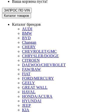
Ваша корзина пуста!
ЗАПРОС ПО
VIN
Каталог товаров
Каталог брендов
AUDI
BMW
BYD
Changan
CHERY
CHEVROLET/GMC
CHRYSLER/DODGE
CITROEN
DAEWOO/CHEVROLET
FAW/BAW
FIAT
FORD/MERCURY
GEELY
GREAT WALL
HAVAL
HONDA/ACURA
HYUNDAI
JEEP
KIA