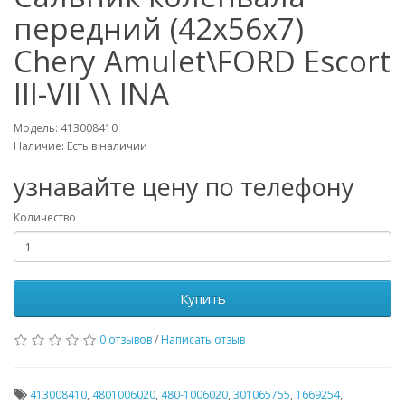
передний (42x56x7)
Chery Amulet\FORD Escort
III-VII \\ INA
Модель: 413008410
Наличие: Есть в наличии
узнавайте цену по телефону
Количество
Купить
0 отзывов
/
Написать отзыв
413008410
,
4801006020
,
480-1006020
,
301065755
,
1669254
,