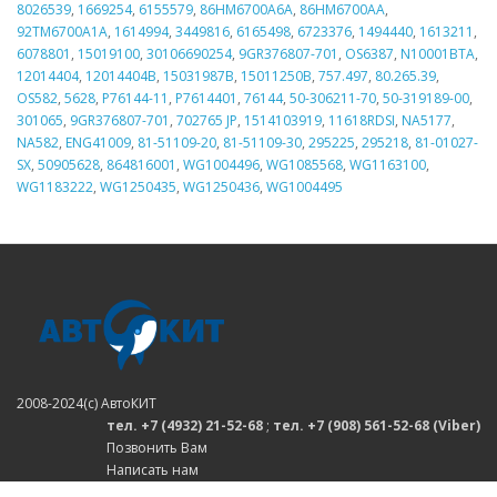
8026539
,
1669254
,
6155579
,
86HM6700A6A
,
86HM6700AA
,
92TM6700A1A
,
1614994
,
3449816
,
6165498
,
6723376
,
1494440
,
1613211
,
6078801
,
15019100
,
30106690254
,
9GR376807-701
,
OS6387
,
N10001BTA
,
12014404
,
12014404B
,
15031987B
,
15011250B
,
757.497
,
80.265.39
,
OS582
,
5628
,
P76144-11
,
P7614401
,
76144
,
50-306211-70
,
50-319189-00
,
301065
,
9GR376807-701
,
702765 JP
,
1514103919
,
11618RDSI
,
NA5177
,
NA582
,
ENG41009
,
81-51109-20
,
81-51109-30
,
295225
,
295218
,
81-01027-
SX
,
50905628
,
864816001
,
WG1004496
,
WG1085568
,
WG1163100
,
WG1183222
,
WG1250435
,
WG1250436
,
WG1004495
2008-2024(c) АвтоКИТ
тел. +7 (4932) 21-52-68
;
тел. +7 (908) 561-52-68 (Viber)
Позвонить Вам
Написать нам