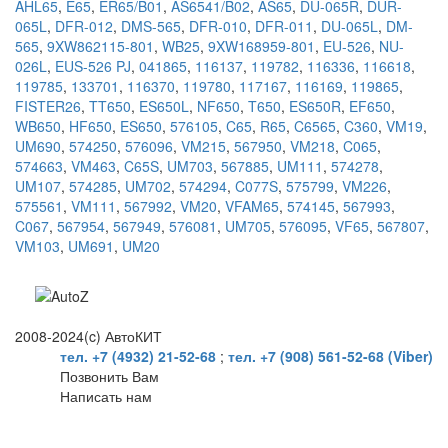
AHL65
,
E65
,
ER65/B01
,
AS6541/B02
,
AS65
,
DU-065R
,
DUR-
065L
,
DFR-012
,
DMS-565
,
DFR-010
,
DFR-011
,
DU-065L
,
DM-
565
,
9XW862115-801
,
WB25
,
9XW168959-801
,
EU-526
,
NU-
026L
,
EUS-526 PJ
,
041865
,
116137
,
119782
,
116336
,
116618
,
119785
,
133701
,
116370
,
119780
,
117167
,
116169
,
119865
,
FISTER26
,
TT650
,
ES650L
,
NF650
,
T650
,
ES650R
,
EF650
,
WB650
,
HF650
,
ES650
,
576105
,
C65
,
R65
,
C6565
,
C360
,
VM19
,
UM690
,
574250
,
576096
,
VM215
,
567950
,
VM218
,
C065
,
574663
,
VM463
,
C65S
,
UM703
,
567885
,
UM111
,
574278
,
UM107
,
574285
,
UM702
,
574294
,
C077S
,
575799
,
VM226
,
575561
,
VM111
,
567992
,
VM20
,
VFAM65
,
574145
,
567993
,
C067
,
567954
,
567949
,
576081
,
UM705
,
576095
,
VF65
,
567807
,
VM103
,
UM691
,
UM20
2008-2024(c) АвтоКИТ
тел. +7 (4932) 21-52-68
;
тел. +7 (908) 561-52-68 (Viber)
Позвонить Вам
Написать нам