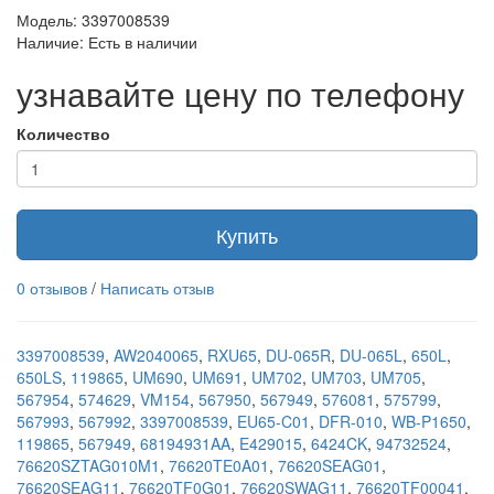
Модель: 3397008539
Наличие: Есть в наличии
узнавайте цену по телефону
Количество
Купить
0 отзывов
/
Написать отзыв
3397008539
,
AW2040065
,
RXU65
,
DU-065R
,
DU-065L
,
650L
,
650LS
,
119865
,
UM690
,
UM691
,
UM702
,
UM703
,
UM705
,
567954
,
574629
,
VM154
,
567950
,
567949
,
576081
,
575799
,
567993
,
567992
,
3397008539
,
EU65-C01
,
DFR-010
,
WB-P1650
,
119865
,
567949
,
68194931AA
,
E429015
,
6424CK
,
94732524
,
76620SZTAG010M1
,
76620TE0A01
,
76620SEAG01
,
76620SEAG11
,
76620TF0G01
,
76620SWAG11
,
76620TF00041
,