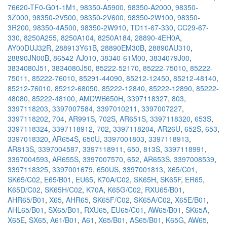
76620-TF0-G01-1M1
,
98350-A5900
,
98350-A2000
,
98350-
3Z000
,
98350-2V500
,
98350-2V600
,
98350-2W100
,
98350-
3R200
,
98350-4A500
,
98350-2W910
,
TD11-67-330
,
CC29-67-
330
,
8250A255
,
8250A104
,
8250A184
,
28890-4EH0A
,
AY00DUJ32R
,
288913Y61B
,
28890EM30B
,
28890AU310
,
28890JN00B
,
86542-AJ010
,
38340-61M00
,
3834079J00
,
3834080J51
,
3834080J50
,
85222-52170
,
85222-75010
,
85222-
75011
,
85222-76010
,
85291-44090
,
85212-12450
,
85212-48140
,
85212-76010
,
85212-68050
,
85222-12840
,
85222-12890
,
85222-
48080
,
85222-48100
,
AMDWB650H
,
3397118327
,
803
,
3397118203
,
3397007584
,
3397010211
,
3397007227
,
3397118202
,
704
,
AR991S
,
702S
,
AR651S
,
3397118320
,
653S
,
3397118324
,
3397118912
,
702
,
3397118204
,
AR26U
,
652S
,
653
,
3397018320
,
AR654S
,
650U
,
3397001803
,
3397118913
,
AR813S
,
3397004587
,
3397118911
,
650
,
813S
,
3397118991
,
3397004593
,
AR655S
,
3397007570
,
652
,
AR653S
,
3397008539
,
3397118325
,
3397001679
,
650US
,
3397001813
,
X65/C01
,
SK65/C02
,
E65/B01
,
EU65
,
K70A/C02
,
SK65H
,
SK65F
,
ER65
,
K65D/C02
,
SK65H/C02
,
K70A
,
K65G/C02
,
RXU65/B01
,
AHR65/B01
,
X65
,
AHR65
,
SK65F/C02
,
SK65A/C02
,
X65E/B01
,
AHL65/B01
,
SX65/B01
,
RXU65
,
EU65/C01
,
AW65/B01
,
SK65A
,
X65E
,
SX65
,
A61/B01
,
A61
,
X65/B01
,
AS65/B01
,
K65G
,
AW65
,