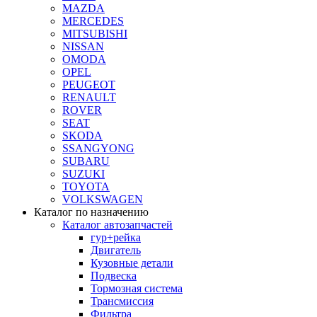
MAZDA
MERCEDES
MITSUBISHI
NISSAN
OMODA
OPEL
PEUGEOT
RENAULT
ROVER
SEAT
SKODA
SSANGYONG
SUBARU
SUZUKI
TOYOTA
VOLKSWAGEN
Каталог по назначению
Каталог автозапчастей
гур+рейка
Двигатель
Кузовные детали
Подвеска
Тормозная система
Трансмиссия
Фильтра