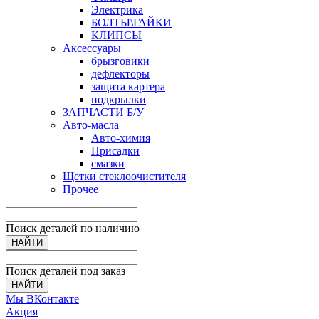
Электрика
БОЛТЫ\ГАЙКИ
КЛИПСЫ
Аксессуары
брызговики
дефлекторы
защита картера
подкрылки
ЗАПЧАСТИ Б/У
Авто-масла
Авто-химия
Присадки
смазки
Щетки стеклоочистителя
Прочее
Поиск деталей по наличию
НАЙТИ
Поиск деталей под заказ
НАЙТИ
Мы ВКонтакте
Акция