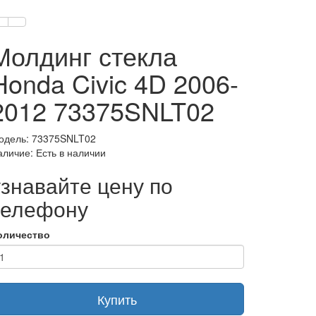
Молдинг стекла
Honda Civic 4D 2006-
2012 73375SNLT02
одель: 73375SNLT02
аличие: Есть в наличии
узнавайте цену по
телефону
оличество
Купить