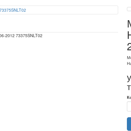
2006-2012 73375SNLT02
М
Н
К