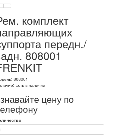
Рем. комплект
направляющих
суппорта передн./
задн. 808001
FRENKIT
одель: 808001
аличие: Есть в наличии
узнавайте цену по
телефону
оличество