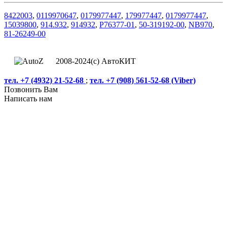
8422003
,
0119970647
,
0179977447
,
179977447
,
0179977447
,
15039800
,
914.932
,
914932
,
P76377-01
,
50-319192-00
,
NB970
,
81-26249-00
2008-2024(c) АвтоКИТ
тел. +7 (4932) 21-52-68
;
тел. +7 (908) 561-52-68 (Viber)
Позвонить Вам
Написать нам