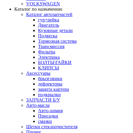
VOLKSWAGEN
Каталог по назначению
Каталог автозапчастей
гур+рейка
Двигатель
Кузовные детали
Подвеска
Тормозная система
Трансмиссия
Фильтра
Электрика
БОЛТЫ\ГАЙКИ
КЛИПСЫ
Аксессуары
брызговики
дефлекторы
защита картера
подкрылки
ЗАПЧАСТИ Б/У
Авто-масла
Авто-химия
Присадки
смазки
Щетки стеклоочистителя
Прочее