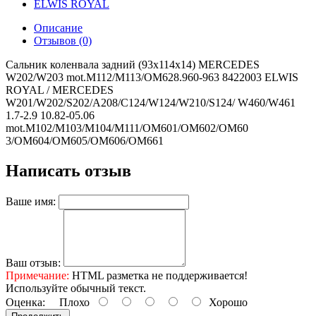
Описание
Отзывов (0)
Сальник коленвала задний (93x114x14) MERCEDES
W202/W203 mot.M112/M113/OM628.960-963 8422003 ELWIS
ROYAL / MERCEDES
W201/W202/S202/A208/C124/W124/W210/S124/ W460/W461
1.7-2.9 10.82-05.06
mot.M102/M103/M104/M111/OM601/OM602/OM60
3/OM604/OM605/OM606/OM661
Написать отзыв
Ваше имя:
Ваш отзыв:
Примечание:
HTML разметка не поддерживается!
Используйте обычный текст.
Оценка:
Плохо
Хорошо