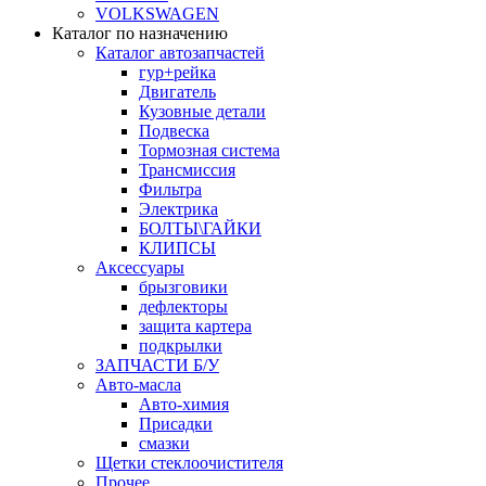
VOLKSWAGEN
Каталог по назначению
Каталог автозапчастей
гур+рейка
Двигатель
Кузовные детали
Подвеска
Тормозная система
Трансмиссия
Фильтра
Электрика
БОЛТЫ\ГАЙКИ
КЛИПСЫ
Аксессуары
брызговики
дефлекторы
защита картера
подкрылки
ЗАПЧАСТИ Б/У
Авто-масла
Авто-химия
Присадки
смазки
Щетки стеклоочистителя
Прочее