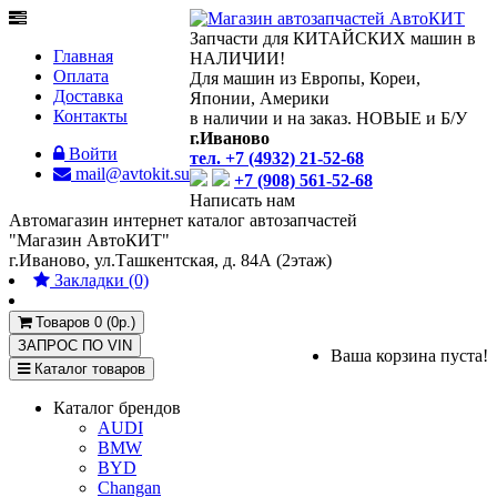
Запчасти для КИТАЙСКИХ машин в
Главная
НАЛИЧИИ!
Оплата
Для машин из Европы, Кореи,
Доставка
Японии, Америки
Контакты
в наличии и на заказ. НОВЫЕ и Б/У
г.Иваново
Войти
тел. +7 (4932) 21-52-68
mail@avtokit.su
+7 (908) 561-52-68
Написать нам
Автомагазин интернет каталог автозапчастей
"Магазин АвтоКИТ"
г.Иваново, ул.Ташкентская, д. 84А (2этаж)
Закладки (0)
Товаров 0 (0р.)
ЗАПРОС ПО
VIN
Ваша корзина пуста!
Каталог товаров
Каталог брендов
AUDI
BMW
BYD
Changan