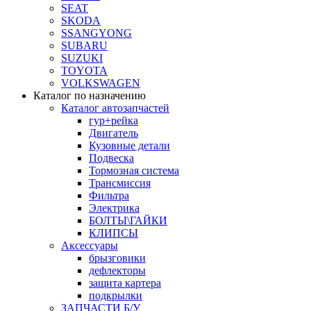
SEAT
SKODA
SSANGYONG
SUBARU
SUZUKI
TOYOTA
VOLKSWAGEN
Каталог по назначению
Каталог автозапчастей
гур+рейка
Двигатель
Кузовные детали
Подвеска
Тормозная система
Трансмиссия
Фильтра
Электрика
БОЛТЫ\ГАЙКИ
КЛИПСЫ
Аксессуары
брызговики
дефлекторы
защита картера
подкрылки
ЗАПЧАСТИ Б/У