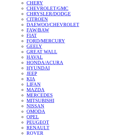
CHERY
CHEVROLET/GMC
CHRYSLER/DODGE
CITROEN
DAEWOO/CHEVROLET
FAW/BAW
FIAT
FORD/MERCURY
GEELY
GREAT WALL
HAVAL
HONDA/ACURA
HYUNDAI
JEEP
KIA
LIFAN
MAZDA
MERCEDES
MITSUBISHI
NISSAN
OMODA
OPEL
PEUGEOT
RENAULT
ROVER