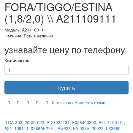
FORA/TIGGO/ESTINA
(1,8/2,0) \\ A211109111
Модель: A211109111
Наличие: Есть в наличии
узнавайте цену по телефону
Количество
Купить
0 отзывов
/
Написать отзыв
CA-303
,
20-00-023
,
ADG022131
,
F026400300
,
A21-1109111
,
A211109111
,
0986AF2731
,
AG623
,
FA-023S
,
20023
,
LX3690
,