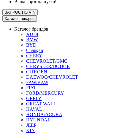
Ваша корзина пуста!
ЗАПРОС ПО
VIN
Каталог товаров
Каталог брендов
AUDI
BMW
BYD
Changan
CHERY
CHEVROLET/GMC
CHRYSLER/DODGE
CITROEN
DAEWOO/CHEVROLET
FAW/BAW
FIAT
FORD/MERCURY
GEELY
GREAT WALL
HAVAL
HONDA/ACURA
HYUNDAI
JEEP
KIA