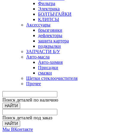
Фильтра
Электрика
БОЛТЫ\ГАЙКИ
КЛИПСЫ
Аксессуары
брызговики
дефлекторы
защита картера
подкрылки
ЗАПЧАСТИ Б/У
Авто-масла
Авто-химия
Присадки
смазки
Щетки стеклоочистителя
Прочее
Поиск деталей по наличию
НАЙТИ
Поиск деталей под заказ
НАЙТИ
Мы ВКонтакте