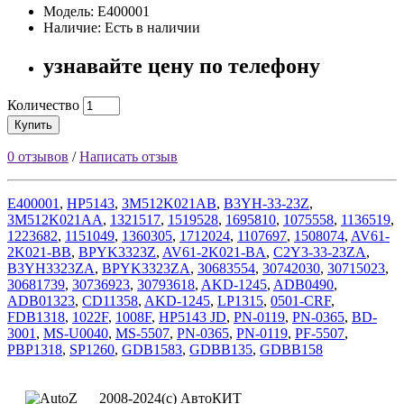
Модель: E400001
Наличие: Есть в наличии
узнавайте цену по телефону
Количество
Купить
0 отзывов
/
Написать отзыв
E400001
,
HP5143
,
3M512K021AB
,
B3YH-33-23Z
,
3M512K021AA
,
1321517
,
1519528
,
1695810
,
1075558
,
1136519
,
1223682
,
1151049
,
1360305
,
1712024
,
1107697
,
1508074
,
AV61-
2K021-BB
,
BPYK3323Z
,
AV61-2K021-BA
,
C2Y3-33-23ZA
,
B3YH3323ZA
,
BPYK3323ZA
,
30683554
,
30742030
,
30715023
,
30681739
,
30736923
,
30793618
,
AKD-1245
,
ADB0490
,
ADB01323
,
CD11358
,
AKD-1245
,
LP1315
,
0501-CRF
,
FDB1318
,
1022F
,
1008F
,
HP5143 JD
,
PN-0119
,
PN-0365
,
BD-
3001
,
MS-U0040
,
MS-5507
,
PN-0365
,
PN-0119
,
PF-5507
,
PBP1318
,
SP1260
,
GDB1583
,
GDBB135
,
GDBB158
2008-2024(c) АвтоКИТ