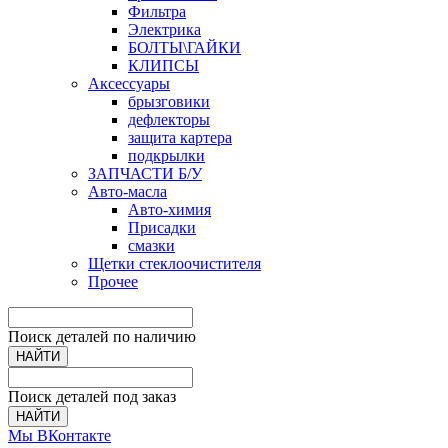
Фильтра
Электрика
БОЛТЫ\ГАЙКИ
КЛИПСЫ
Аксессуары
брызговики
дефлекторы
защита картера
подкрылки
ЗАПЧАСТИ Б/У
Авто-масла
Авто-химия
Присадки
смазки
Щетки стеклоочистителя
Прочее
Поиск деталей по наличию
НАЙТИ
Поиск деталей под заказ
НАЙТИ
Мы ВКонтакте