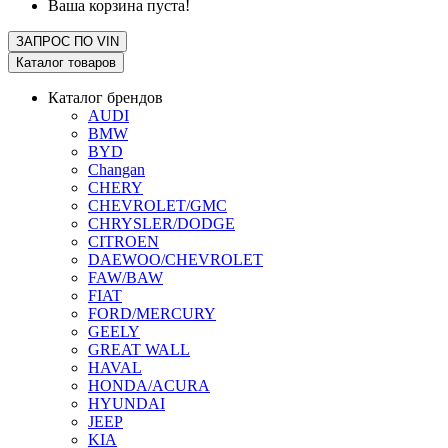
Ваша корзина пуста!
ЗАПРОС ПО
VIN
Каталог товаров
Каталог брендов
AUDI
BMW
BYD
Changan
CHERY
CHEVROLET/GMC
CHRYSLER/DODGE
CITROEN
DAEWOO/CHEVROLET
FAW/BAW
FIAT
FORD/MERCURY
GEELY
GREAT WALL
HAVAL
HONDA/ACURA
HYUNDAI
JEEP
KIA