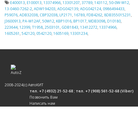
E400013
,
E100013
,
13374966
,
13301207
,
37789
,
143112
,
50-0W-W12
,
13-0460-7262-2
,
ADW194203
,
ADG042139
,
ADG042124
,
0986494433
,
P59076
,
ADB32038
,
CBP32038
,
LP2171
,
16789
,
FDB4262
,
8DB355015231
,
J3600913
,
PA-W12AF
,
50W12
,
KBP1016
,
BP1017
,
MDB3098
,
D10180
,
223644
,
12399
,
T1958
,
2503101
,
GDB1843
,
13412272
,
13374966
,
1605261
,
542120
,
0542120
,
1605169
,
13301234
,
2008-2024(c) АвтоКИТ
тел. +7 (4932) 21-52-68
;
тел. +7 (908) 561-52-68 (Viber)
Позвонить Вам
Написать нам