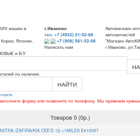
КИХ машин в
г.Иваново
Автомагазин инт
тел. +7 (4932) 21-52-68
автозапчастей
 Кореи, Японии,
+7 (908) 561-52-68
"Магазин АвтоКИ
г.Иваново, ул.Та
Написать нам
 НОВЫЕ и Б/У
НА
еталей по наличию
НАЙТИ
нтакте
о заполните форму или позвоните по телефону. Мы привезем нужны
Товаров 0 (0р.)
STRA /ZAFIRA/KIA CEE'D 12->//MILES E410057