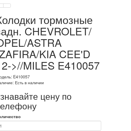
Колодки тормозные
задн. CHEVROLET/
OPEL/ASTRA
/ZAFIRA/KIA CEE'D
12->//MILES E410057
одель: E410057
аличие: Есть в наличии
узнавайте цену по
телефону
оличество