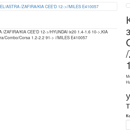
ZAFIRA/KIA CEE'D 12->/HYUNDAI ix20 1.4-1.6 10->,KIA
ira/Combo/Corsa 1.2-2.2 91-> //MILES E410057
М
Н
К