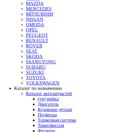
MAZDA
MERCEDES
MITSUBISHI
NISSAN
OMODA
OPEL
PEUGEOT
RENAULT
ROVER
SEAT
SKODA
SSANGYONG
SUBARU
SUZUKI
TOYOTA
VOLKSWAGEN
Каталог по назначению
Каталог автозапчастей
гур+рейка
Двигатель
Кузовные детали
Подвеска
Тормозная система
Трансмиссия
Фильтра