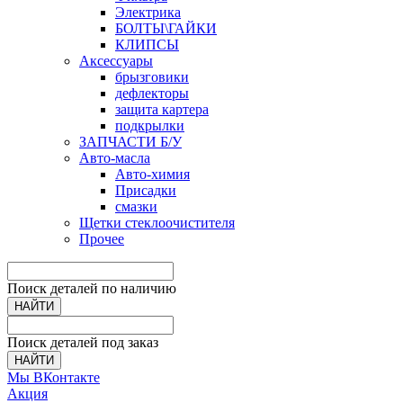
Электрика
БОЛТЫ\ГАЙКИ
КЛИПСЫ
Аксессуары
брызговики
дефлекторы
защита картера
подкрылки
ЗАПЧАСТИ Б/У
Авто-масла
Авто-химия
Присадки
смазки
Щетки стеклоочистителя
Прочее
Поиск деталей по наличию
НАЙТИ
Поиск деталей под заказ
НАЙТИ
Мы ВКонтакте
Акция