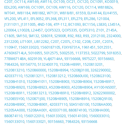
C207
,
OC114
,
AW169
,
AW116
,
OC109
,
OC21
,
OC120
,
OC1091
,
KO0019
,
EDL200
,
AW169
,
OC1091
,
OC109
,
AW116
,
OC120
,
OC114
,
W81882x
,
W7041
,
W81184
,
W81882
,
W7131
,
W818/81
,
61559
,
ELH4144
,
ELH4155
,
VFL200
,
VFL411
,
EFL9052
,
EFL368
,
EFL311
,
EFL279
,
EFL286
,
121004
,
J1311011
,
J1311005
,
4ND-106
,
4TP-112
,
BC1093
,
BC1156
,
LS830
,
LS451A
,
L20064
,
L10028
,
L24457
,
QOF5323
,
QOF5335
,
QOF5310
,
Z101
,
Z145A
,
C1805
,
SM150
,
SM132
,
S3801R
,
S2900R
,
R92
,
R83
,
R93
,
2312100
,
2324000
,
2312200
,
LI71001
,
LI812282
,
C207
,
C207L
,
C102
,
C208
,
C201
,
C207A
,
1109H7
,
1560133020
,
1560187105
,
F3XY6731A
,
1961451
,
5012551
,
A760X6714LA
,
5016955
,
5012575
,
5002535
,
1137353
,
5022799
,
5018353
,
77BM6714BA
,
6029109
,
YL4J6714AA
,
93156668
,
9975227
,
93156663
,
7984326
,
93156770
,
5132400170
,
15208-H8991
,
1520813201
,
1520813210
,
1520860000
,
15208H8994
,
15208J3100
,
3262290002
,
420337110
,
1520813211
,
1520813212
,
1520860U00
,
15208G3100
,
15208H1010
,
15208H1011
,
15208H8903
,
15208H8904
,
15208H8917
,
15208H8920
,
15208H8923
,
A5208H8903
,
A5208H8904
,
AY100-NS007
,
15208H8911
,
1520813213
,
15208H8910
,
15208H8912
,
32622900002
,
1520855Y00
,
1520871J00
,
15208H8905
,
15208H8916
,
15208Q9100
,
A5208H890C
,
15208H8901
,
420337110
,
S0A5165100
,
15208AA000
,
15205AA000
,
15208AA001
,
420337100
,
880874100
,
15208HA000
,
880874110
,
1560122010
,
1560133020
,
1560141030
,
1560033010
,
1560133010
,
1560133021
,
93156663
,
7984326
,
93156668