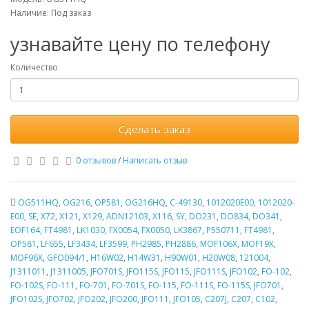
Наличие:
Под заказ
узнавайте цену по телефону
Количество
Сделать заказ
0 отзывов
/
Написать отзыв
OG511HQ
,
OG216
,
OP581
,
OG216HQ
,
C-49130
,
1012020E00
,
1012020-
E00
,
SE
,
X72
,
X121
,
X129
,
ADN12103
,
X116
,
SY
,
DO231
,
DO834
,
DO341
,
EOF164
,
FT4981
,
LK1030
,
FX0054
,
FX0050
,
LK3867
,
P550711
,
FT4981
,
OP581
,
LF655
,
LF3434
,
LF3599
,
PH2985
,
PH2886
,
MOF106X
,
MOF19X
,
MOF96X
,
GFO094/1
,
H16W02
,
H14W31
,
H90W01
,
H20W08
,
121004
,
J1311011
,
J1311005
,
JFO701S
,
JFO115S
,
JFO115
,
JFO111S
,
JFO102
,
FO-102
,
FO-102S
,
FO-111
,
FO-701
,
FO-701S
,
FO-115
,
FO-111S
,
FO-115S
,
JFO701
,
JFO102S
,
JFO702
,
JFO202
,
JFO200
,
JFO111
,
JFO105
,
C207J
,
C207
,
C102
,