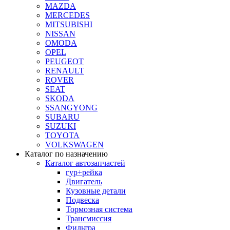
MAZDA
MERCEDES
MITSUBISHI
NISSAN
OMODA
OPEL
PEUGEOT
RENAULT
ROVER
SEAT
SKODA
SSANGYONG
SUBARU
SUZUKI
TOYOTA
VOLKSWAGEN
Каталог по назначению
Каталог автозапчастей
гур+рейка
Двигатель
Кузовные детали
Подвеска
Тормозная система
Трансмиссия
Фильтра