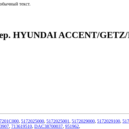
обычный текст.
 пер. HYUNDAI ACCENT/GETZ/I
7201C000
,
5172025000
,
5172025001
,
5172029000
,
5172029100
,
51
3907
,
713619510
,
DAC38700037
,
951962
,