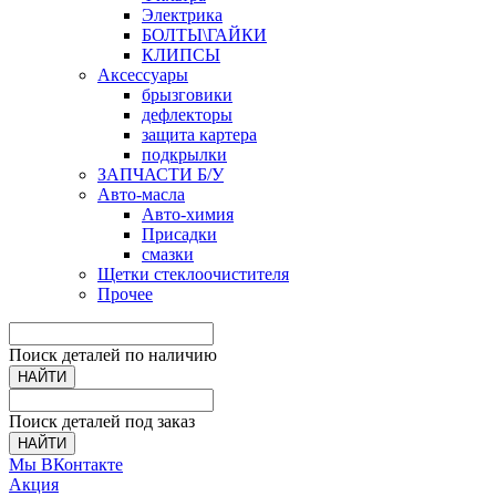
Электрика
БОЛТЫ\ГАЙКИ
КЛИПСЫ
Аксессуары
брызговики
дефлекторы
защита картера
подкрылки
ЗАПЧАСТИ Б/У
Авто-масла
Авто-химия
Присадки
смазки
Щетки стеклоочистителя
Прочее
Поиск деталей по наличию
НАЙТИ
Поиск деталей под заказ
НАЙТИ
Мы ВКонтакте
Акция