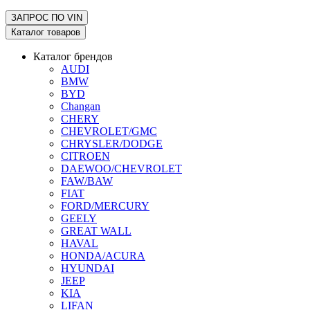
ЗАПРОС ПО
VIN
Каталог товаров
Каталог брендов
AUDI
BMW
BYD
Changan
CHERY
CHEVROLET/GMC
CHRYSLER/DODGE
CITROEN
DAEWOO/CHEVROLET
FAW/BAW
FIAT
FORD/MERCURY
GEELY
GREAT WALL
HAVAL
HONDA/ACURA
HYUNDAI
JEEP
KIA
LIFAN