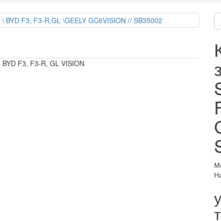
 BYD F3, F3-R, GL VISION
М
Н