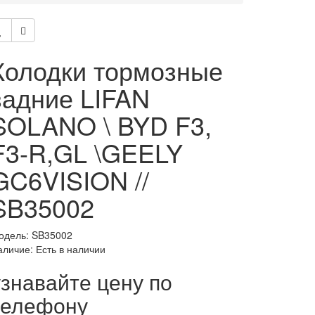
Колодки тормозные
задние LIFAN
SOLANO \ BYD F3,
F3-R,GL \GEELY
GC6VISION //
SB35002
одель: SB35002
аличие: Есть в наличии
узнавайте цену по
телефону