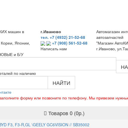
КИХ машин в
г.Иваново
Автомагазин инт
тел. +7 (4932) 21-52-68
автозапчастей
 Кореи, Японии,
+7 (908) 561-52-68
"Магазин АвтоКИ
г.Иваново, ул.Та
Написать нам
 НОВЫЕ и Б/У
НА
еталей по наличию
НАЙТИ
нтакте
о заполните форму или позвоните по телефону. Мы привезем нужны
Товаров 0 (0р.)
BYD F3, F3-R,GL \GEELY GC6VISION // SB35002