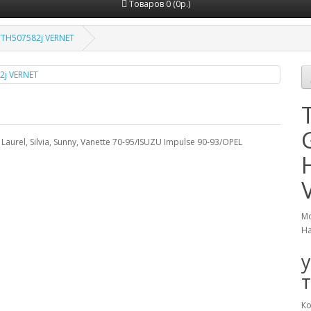
Товаров 0 (0р.)
TTH507582j VERNET
urel, Silvia, Sunny, Vanette 70-95/ISUZU Impulse 90-93/OPEL
Мо
На
Ко