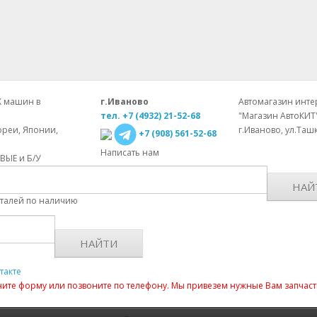
Х машин в
г.Иваново
Автомагазин интер
тел. +7 (4932) 21-52-68
"Магазин АвтоКИТ
ореи, Японии,
г.Иваново, ул.Ташк
+7 (908) 561-52-68
Написать нам
ОВЫЕ и Б/У
НАЙ
еталей по наличию
НАЙТИ
такте
лните форму или позвоните по телефону. Мы привезем нужные Вам запчаст