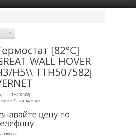
Термостат [82°C]
GREAT WALL HOVER
H3/H5\\ TTH507582j
VERNET
дель: TH507582j
личие: Есть в наличии
узнавайте цену по
телефону
личество