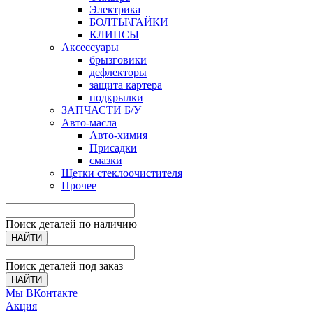
Электрика
БОЛТЫ\ГАЙКИ
КЛИПСЫ
Аксессуары
брызговики
дефлекторы
защита картера
подкрылки
ЗАПЧАСТИ Б/У
Авто-масла
Авто-химия
Присадки
смазки
Щетки стеклоочистителя
Прочее
Поиск деталей по наличию
НАЙТИ
Поиск деталей под заказ
НАЙТИ
Мы ВКонтакте
Акция