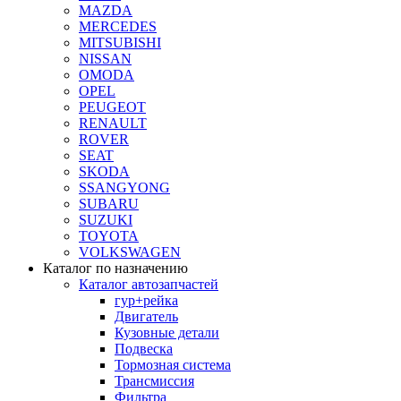
MAZDA
MERCEDES
MITSUBISHI
NISSAN
OMODA
OPEL
PEUGEOT
RENAULT
ROVER
SEAT
SKODA
SSANGYONG
SUBARU
SUZUKI
TOYOTA
VOLKSWAGEN
Каталог по назначению
Каталог автозапчастей
гур+рейка
Двигатель
Кузовные детали
Подвеска
Тормозная система
Трансмиссия
Фильтра