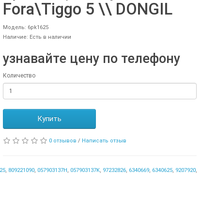
Fora\Tiggo 5 \\ DONGIL
Модель: 6pk1625
Наличие: Есть в наличии
узнавайте цену по телефону
Количество
Купить
0 отзывов
/
Написать отзыв
25
,
809221090
,
057903137H
,
057903137K
,
97232826
,
6340669
,
6340625
,
9207920
,