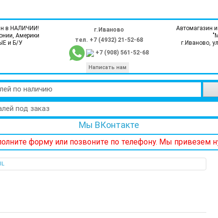
н в НАЛИЧИИ!
Автомагазин и
г.Иваново
онии, Америки
"
тел. +7 (4932) 21-52-68
ЫЕ и Б/У
г.Иваново, у
+7 (908) 561-52-68
Написать нам
лей по наличию
алей под заказ
Мы ВКонтакте
аполните форму или позвоните по телефону. Мы привезем 