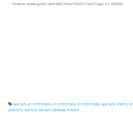
Ремень приводной ( 6pk1625) Chery\TIGGO\ Fora\Tiggo 5 \\ DONGIL
6pk1625
,
A113701315DA
,
A11-3701315DA
,
B113701315BA
,
6pk1625
,
5750T0
,
57
20457273
,
3547573
,
3547607
,
6849008
,
9146557