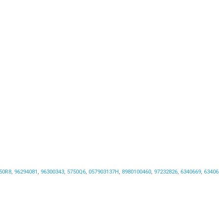
50R8
,
96294081
,
96300343
,
5750Q6
,
057903137H
,
8980100460
,
97232826
,
6340669
,
63406