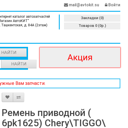
mail@avtokit.su
Войти
нтернет каталог автозапчастей
Закладки (0)
Магазин АвтоКИТ"
л.Ташкентская, д. 84А (2этаж)
Товаров 0 (0р.)
НАЙТИ
Акция
НАЙТИ
нужные Вам запчасти.
Ремень приводной (
6pk1625) Chery\TIGGO\