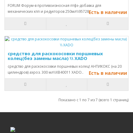
FORUM Форум-в противоизносная птфэ-добавка для
механических кпп и редукторов 250мл\\95728..
Есть в наличии
средство для раскокосовки поршневых
колец(без замены масла) \\ ХАDО
средство для раскокосовки поршневых колец! АНТИКОКС (на 20
цилиндров) аэроз. 300 мл\\XB40011 ХАDО..
Есть в наличии
Показано с 1 по 7 из 7 (всего 1 страниц)