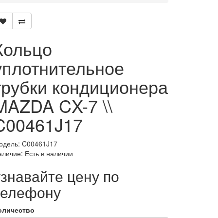
Кольцо
уплотнительное
трубки кондиционера
MAZDA CX-7 \\
C00461J17
одель: C00461J17
аличие: Есть в наличии
узнавайте цену по
телефону
оличество