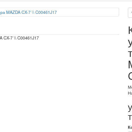
 CX-7 \\ C00461J17
М
Н
К