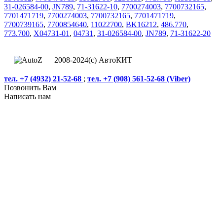
31-026584-00
,
JN789
,
71-31622-10
,
7700274003
,
7700732165
,
7701471719
,
7700274003
,
7700732165
,
7701471719
,
7700739165
,
7700854640
,
11022700
,
BK16212
,
486.770
,
773.700
,
X04731-01
,
04731
,
31-026584-00
,
JN789
,
71-31622-20
2008-2024(c) АвтоКИТ
тел. +7 (4932) 21-52-68
;
тел. +7 (908) 561-52-68 (Viber)
Позвонить Вам
Написать нам