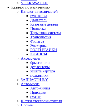
VOLKSWAGEN
Каталог по назначению
Каталог автозапчастей
гур+рейка
Двигатель
Кузовные детали
Подвеска
Тормозная система
Трансмиссия
Фильтра
Электрика
БОЛТЫ\ГАЙКИ
КЛИПСЫ
Аксессуары
брызговики
дефлекторы
защита картера
подкрылки
ЗАПЧАСТИ Б/У
Авто-масла
Авто-химия
Присадки
смазки
Щетки стеклоочистителя
Прочее