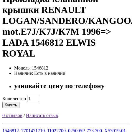
крышки RENAULT
LOGAN/SANDERO/KANGOO/1.
mot.E7J/K7J/K7M 1996=>
LADA 1546812 ELWIS
ROYAL
Модель: 1546812
Наличие: Есть в наличии
узнавайте цену по телефону
Количество
Купить
0 отзывов
/
Написать отзыв
1546812
,
7701471719
,
11022700
,
025005P
,
773.700
,
X53919-01
,