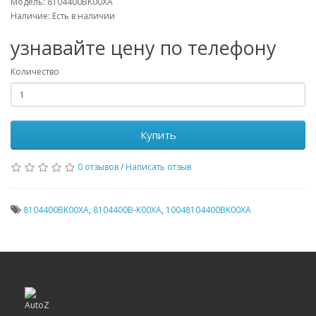
Модель: 8104400BK00XA
Наличие: Есть в наличии
узнавайте цену по телефону
Количество
Купить
0 отзывов
/
Написать отзыв
8104400BK00XA
,
8104400B-K00XA
,
10048104400BK00XA