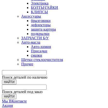
Электрика
БОЛТЫ\ГАЙКИ
КЛИПСЫ
Аксессуары
брызговики
дефлекторы
защита картера
подкрылки
ЗАПЧАСТИ Б/У
Авто-масла
Авто-химия
Присадки
смазки
Щетки стеклоочистителя
Прочее
Поиск деталей по наличию
НАЙТИ
Поиск деталей под заказ
НАЙТИ
Мы ВКонтакте
Акция