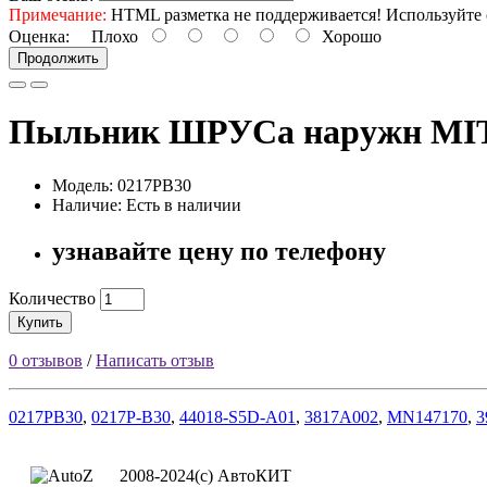
Примечание:
HTML разметка не поддерживается! Используйте 
Оценка:
Плохо
Хорошо
Продолжить
Пыльник ШРУСа наружн MITS
Модель: 0217PB30
Наличие: Есть в наличии
узнавайте цену по телефону
Количество
Купить
0 отзывов
/
Написать отзыв
0217PB30
,
0217P-B30
,
44018-S5D-A01
,
3817A002
,
MN147170
,
3
2008-2024(c) АвтоКИТ