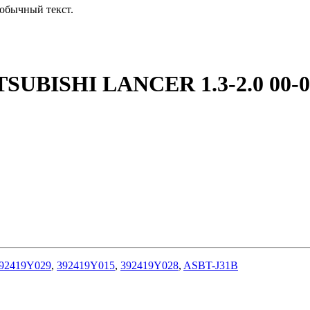
обычный текст.
UBISHI LANCER 1.3-2.0 00-0
92419Y029
,
392419Y015
,
392419Y028
,
ASBT-J31B