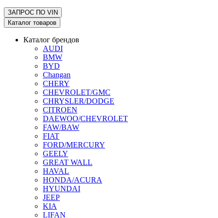
ЗАПРОС ПО
VIN
Каталог товаров
Каталог брендов
AUDI
BMW
BYD
Changan
CHERY
CHEVROLET/GMC
CHRYSLER/DODGE
CITROEN
DAEWOO/CHEVROLET
FAW/BAW
FIAT
FORD/MERCURY
GEELY
GREAT WALL
HAVAL
HONDA/ACURA
HYUNDAI
JEEP
KIA
LIFAN