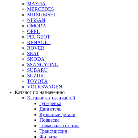
MAZDA
MERCEDES
MITSUBISHI
NISSAN
OMODA
OPEL
PEUGEOT
RENAULT
ROVER
SEAT
SKODA
SSANGYONG
SUBARU
SUZUKI
TOYOTA
VOLKSWAGEN
Каталог по назначению
Каталог автозапчастей
гур+рейка
Двигатель
Кузовные детали
Подвеска
Тормозная система
Трансмиссия
Фильтра