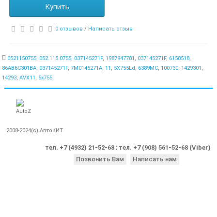
Купить
0 отзывов
/
Написать отзыв
0521150755
,
052.115.0755
,
037145271F
,
1987947781
,
037145271F
,
6158518
,
86AB6C301BA
,
037145271F
,
7M0145271A
,
11
,
5X755Ld
,
6389MC
,
100730
,
1429301
,
14293
,
AVX11
,
5x755
,
2008-2024(c) АвтоКИТ
тел. +7 (4932) 21-52-68
;
тел. +7 (908) 561-52-68 (Viber)
Позвонить Вам
Написать нам