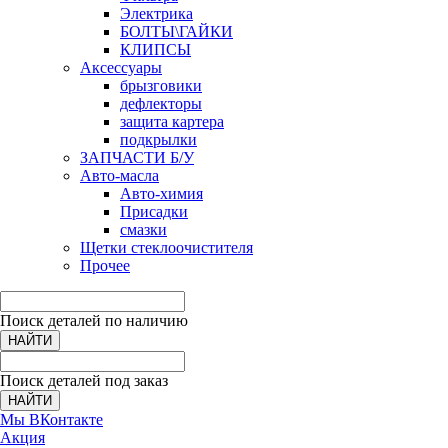
Электрика
БОЛТЫ\ГАЙКИ
КЛИПСЫ
Аксессуары
брызговики
дефлекторы
защита картера
подкрылки
ЗАПЧАСТИ Б/У
Авто-масла
Авто-химия
Присадки
смазки
Щетки стеклоочистителя
Прочее
Поиск деталей по наличию
НАЙТИ
Поиск деталей под заказ
НАЙТИ
Мы ВКонтакте
Акция