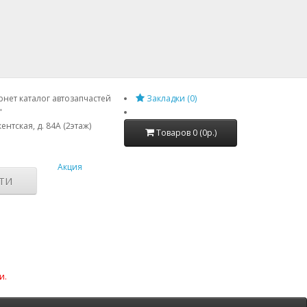
нет каталог автозапчастей
Закладки (0)
"
ентская, д. 84А (2этаж)
Товаров 0 (0р.)
Акция
ТИ
и.