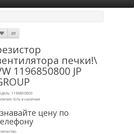
резистор
вентилятора печки!\
VW 1196850800 JP
GROUP
дель: 1196850800
личие: Есть в наличии
узнавайте цену по
телефону
личество