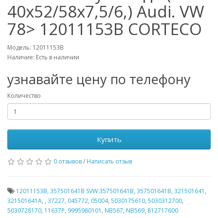
40x52/58x7,5/6,) Audi. VW
78> 12011153B CORTECO
Модель: 12011153B
Наличие: Есть в наличии
узнавайте цену по телефону
Количество
Купить
0 отзывов
/
Написать отзыв
12011153B
,
357501641B SVW 357501641B
,
357501641B
,
321501641
,
321501641A
,
,
37227
,
045772
,
05004
,
5030175610
,
5030312700
,
5030728170
,
11637P
,
9995980101
,
NB567
,
NB569
,
812717600