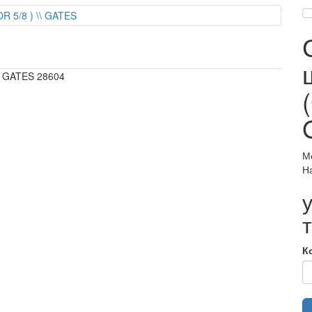
\ GATES 28604
М
Н
К