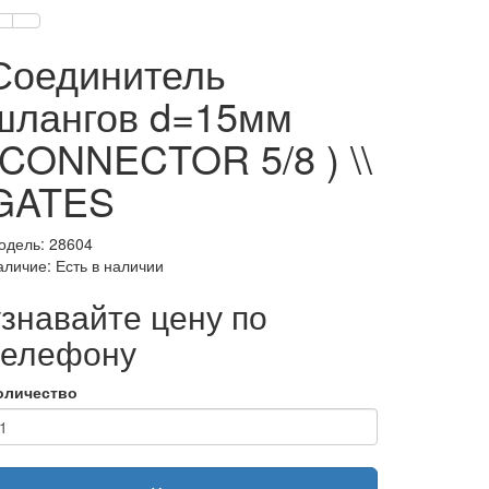
Соединитель
шлангов d=15мм
(CONNECTOR 5/8 ) \\
GATES
одель: 28604
аличие: Есть в наличии
узнавайте цену по
телефону
оличество