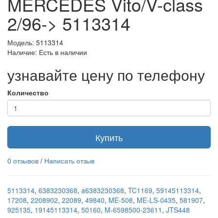
MERCEDES Vito/V-class
2/96-> 5113314
Модель: 5113314
Наличие: Есть в наличии
узнавайте цену по телефону
Количество
Купить
0 отзывов
/
Написать отзыв
5113314
,
6383230368
,
a6383230368
,
TC1169
,
59145113314
,
17208
,
2208902
,
22089
,
49840
,
ME-508
,
ME-LS-0435
,
581907
,
925135
,
19145113314
,
50160
,
M-6598500-23611
,
JTS448