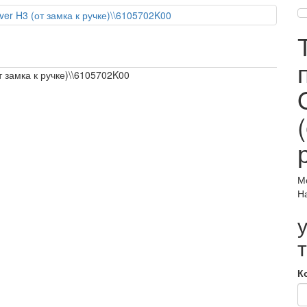
 замка к ручке)\\6105702K00
М
Н
К