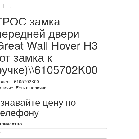
ТРОС замка
передней двери
Great Wall Hover H3
(от замка к
ручке)\\6105702K00
одель: 6105702K00
аличие: Есть в наличии
узнавайте цену по
телефону
оличество