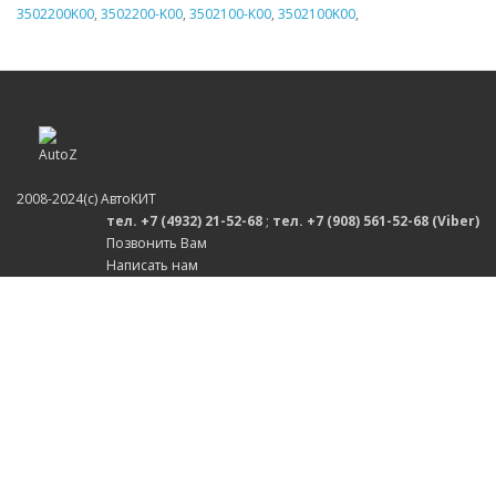
3502200K00
,
3502200-K00
,
3502100-K00
,
3502100K00
,
2008-2024(c) АвтоКИТ
тел. +7 (4932) 21-52-68
;
тел. +7 (908) 561-52-68 (Viber)
Позвонить Вам
Написать нам