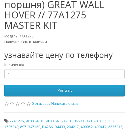
поршня) GREAT WALL
HOVER // 77A1275
MASTER KIT
Модель: 77A1275
Наличие: Есть в наличии
узнавайте цену по телефону
Количество
Купить
0 отзывов
/
Написать отзыв
77A1275
,
910059701
,
9100597
,
242013
,
8-97134718-0
,
1605850
,
1605949
,
8971347180
,
D4286
,
D4433
,
204217
,
400052
,
400417
,
8836018
,