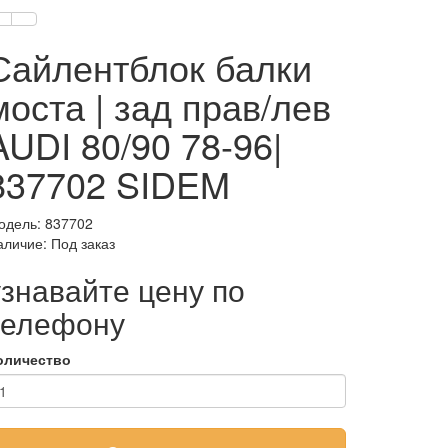
Сайлентблок балки
моста | зад прав/лев
AUDI 80/90 78-96|
837702 SIDEM
одель: 837702
аличие:
Под заказ
узнавайте цену по
телефону
оличество