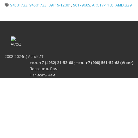
94501733
,
94501733
,
09119-12001
,
96179609
,
ARG17-1105
,
AMD.B29
2008-2024(c) АвтоКИТ
тел. +7 (4932) 21-52-68
;
тел. +7 (908) 561-52-68 (Viber)
Позвонить Вам
Написать нам