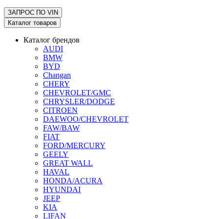
ЗАПРОС ПО
VIN
Каталог товаров
Каталог брендов
AUDI
BMW
BYD
Changan
CHERY
CHEVROLET/GMC
CHRYSLER/DODGE
CITROEN
DAEWOO/CHEVROLET
FAW/BAW
FIAT
FORD/MERCURY
GEELY
GREAT WALL
HAVAL
HONDA/ACURA
HYUNDAI
JEEP
KIA
LIFAN