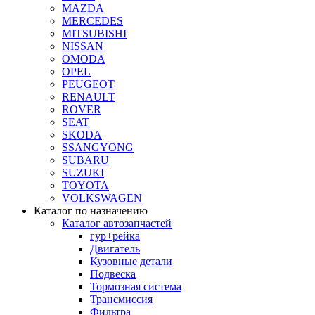
MAZDA
MERCEDES
MITSUBISHI
NISSAN
OMODA
OPEL
PEUGEOT
RENAULT
ROVER
SEAT
SKODA
SSANGYONG
SUBARU
SUZUKI
TOYOTA
VOLKSWAGEN
Каталог по назначению
Каталог автозапчастей
гур+рейка
Двигатель
Кузовные детали
Подвеска
Тормозная система
Трансмиссия
Фильтра