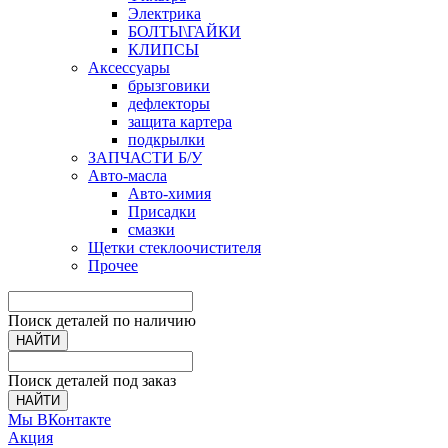
Электрика
БОЛТЫ\ГАЙКИ
КЛИПСЫ
Аксессуары
брызговики
дефлекторы
защита картера
подкрылки
ЗАПЧАСТИ Б/У
Авто-масла
Авто-химия
Присадки
смазки
Щетки стеклоочистителя
Прочее
Поиск деталей по наличию
НАЙТИ
Поиск деталей под заказ
НАЙТИ
Мы ВКонтакте
Акция