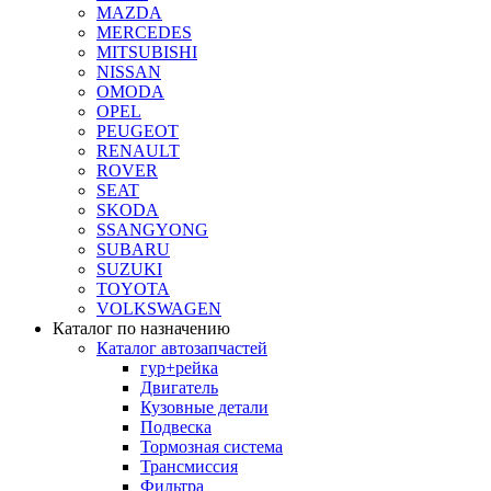
MAZDA
MERCEDES
MITSUBISHI
NISSAN
OMODA
OPEL
PEUGEOT
RENAULT
ROVER
SEAT
SKODA
SSANGYONG
SUBARU
SUZUKI
TOYOTA
VOLKSWAGEN
Каталог по назначению
Каталог автозапчастей
гур+рейка
Двигатель
Кузовные детали
Подвеска
Тормозная система
Трансмиссия
Фильтра