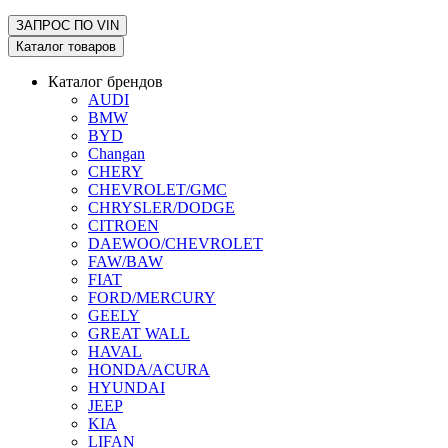
ЗАПРОС ПО
VIN
Каталог товаров
Каталог брендов
AUDI
BMW
BYD
Changan
CHERY
CHEVROLET/GMC
CHRYSLER/DODGE
CITROEN
DAEWOO/CHEVROLET
FAW/BAW
FIAT
FORD/MERCURY
GEELY
GREAT WALL
HAVAL
HONDA/ACURA
HYUNDAI
JEEP
KIA
LIFAN