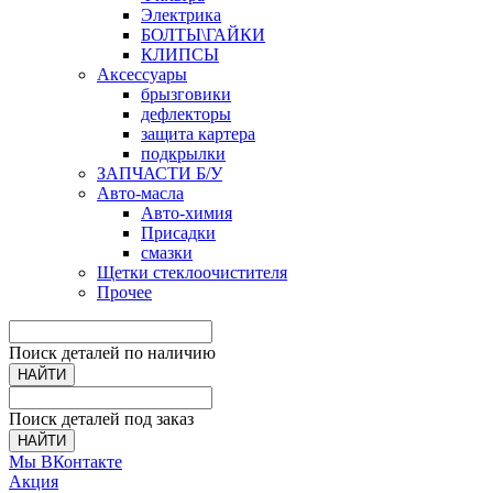
Электрика
БОЛТЫ\ГАЙКИ
КЛИПСЫ
Аксессуары
брызговики
дефлекторы
защита картера
подкрылки
ЗАПЧАСТИ Б/У
Авто-масла
Авто-химия
Присадки
смазки
Щетки стеклоочистителя
Прочее
Поиск деталей по наличию
НАЙТИ
Поиск деталей под заказ
НАЙТИ
Мы ВКонтакте
Акция