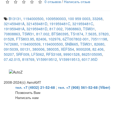
0 отзывов
/
Написать отзыв
B13131
,
1194000500
,
1009590003
,
100 959 0003
,
33268
,
321459481A
,
321459481D
,
191959481C
,
321959481C
,
191959481A
,
321959481D
,
817.002
,
70808863
,
TSW31
,
70808863
,
TSW31
,
817.002
,
BTS80395
,
TS1874
,
7.5635
,
37820
,
01528
,
FTS803.95
,
82406
,
102976
,
6ZT007802-001
,
70511198
,
7472680
,
1194000509
,
1194000500
,
SNB665
,
TSW31
,
82680
,
0915039
,
00131
,
380006
,
380035
,
XEFS54
,
9000208
,
82.406
,
50207
,
SRF009
,
LFS062
,
RFS3168
,
99901528
,
8625105095
,
07.42.015
,
819769
,
V159919512
,
V159919513
,
6017.95D
2008-2024(c) АвтоКИТ
тел. +7 (4932) 21-52-68
;
тел. +7 (908) 561-52-68 (Viber)
Позвонить Вам
Написать нам