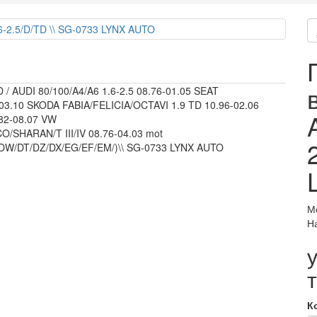
 / AUDI 80/100/A4/A6 1.6-2.5 08.76-01.05 SEAT
.10 SKODA FABIA/FELICIA/OCTAVI 1.9 TD 10.96-02.06
.82-08.07 VW
HARAN/T III/IV 08.76-04.03 mot
/DW/DT/DZ/DX/EG/EF/EM/)\\ SG-0733 LYNX AUTO
М
Н
К