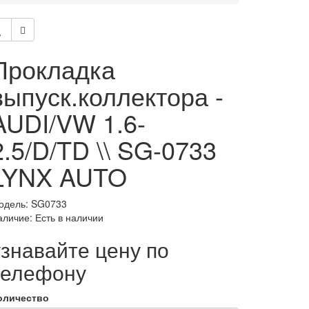
Прокладка
выпуск.коллектора -
AUDI/VW 1.6-
2.5/D/TD \\ SG-0733
LYNX AUTO
одель: SG0733
аличие: Есть в наличии
узнавайте цену по
телефону
оличество