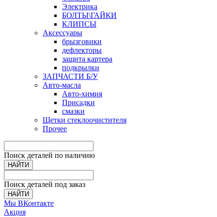
Электрика
БОЛТЫ\ГАЙКИ
КЛИПСЫ
Аксессуары
брызговики
дефлекторы
защита картера
подкрылки
ЗАПЧАСТИ Б/У
Авто-масла
Авто-химия
Присадки
смазки
Щетки стеклоочистителя
Прочее
Поиск деталей по наличию
НАЙТИ
Поиск деталей под заказ
НАЙТИ
Мы ВКонтакте
Акция