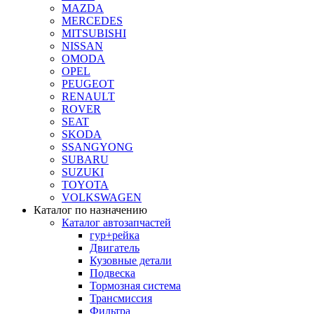
MAZDA
MERCEDES
MITSUBISHI
NISSAN
OMODA
OPEL
PEUGEOT
RENAULT
ROVER
SEAT
SKODA
SSANGYONG
SUBARU
SUZUKI
TOYOTA
VOLKSWAGEN
Каталог по назначению
Каталог автозапчастей
гур+рейка
Двигатель
Кузовные детали
Подвеска
Тормозная система
Трансмиссия
Фильтра