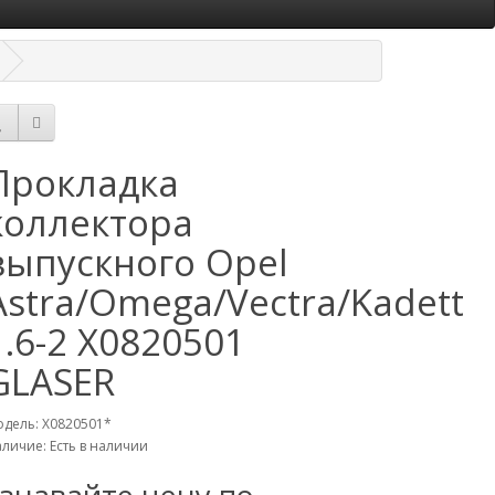
Прокладка
коллектора
выпускного Opel
Astra/Omega/Vectra/Kadett
1.6-2 X0820501
GLASER
дель: X0820501*
личие: Есть в наличии